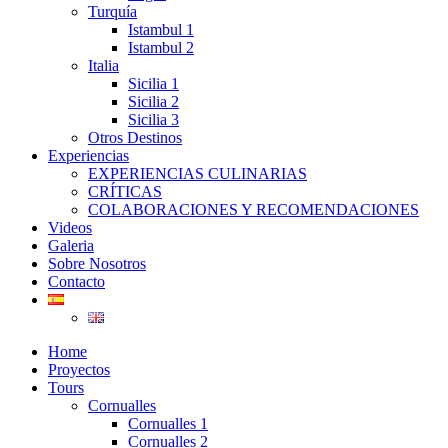
Turquía
Istambul 1
Istambul 2
Italia
Sicilia 1
Sicilia 2
Sicilia 3
Otros Destinos
Experiencias
EXPERIENCIAS CULINARIAS
CRÍTICAS
COLABORACIONES Y RECOMENDACIONES
Videos
Galeria
Sobre Nosotros
Contacto
Home
Proyectos
Tours
Cornualles
Cornualles 1
Cornualles 2