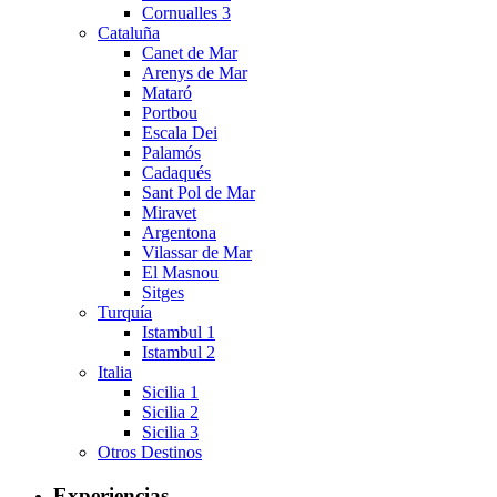
Cornualles 3
Cataluña
Canet de Mar
Arenys de Mar
Mataró
Portbou
Escala Dei
Palamós
Cadaqués
Sant Pol de Mar
Miravet
Argentona
Vilassar de Mar
El Masnou
Sitges
Turquía
Istambul 1
Istambul 2
Italia
Sicilia 1
Sicilia 2
Sicilia 3
Otros Destinos
Experiencias