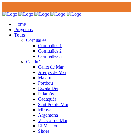
Home
Proyectos
Tours
Cornualles
Cornualles 1
Cornualles 2
Cornualles 3
Cataluña
Canet de Mar
Arenys de Mar
Mataró
Portbou
Escala Dei
Palamós
Cadaqués
Sant Pol de Mar
Miravet
Argentona
Vilassar de Mar
El Masnou
Sitges