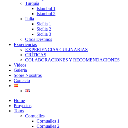
Turquía
Istambul 1
Istambul 2
Italia
Sicilia 1
Sicilia 2
Sicilia 3
Otros Destinos
Experiencias
EXPERIENCIAS CULINARIAS
CRÍTICAS
COLABORACIONES Y RECOMENDACIONES
Videos
Galeria
Sobre Nosotros
Contacto
Home
Proyectos
Tours
Cornualles
Cornualles 1
Cornualles 2