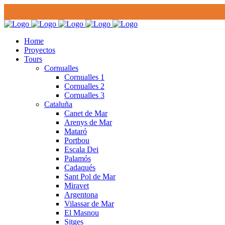
Home
Proyectos
Tours
Cornualles
Cornualles 1
Cornualles 2
Cornualles 3
Cataluña
Canet de Mar
Arenys de Mar
Mataró
Portbou
Escala Dei
Palamós
Cadaqués
Sant Pol de Mar
Miravet
Argentona
Vilassar de Mar
El Masnou
Sitges