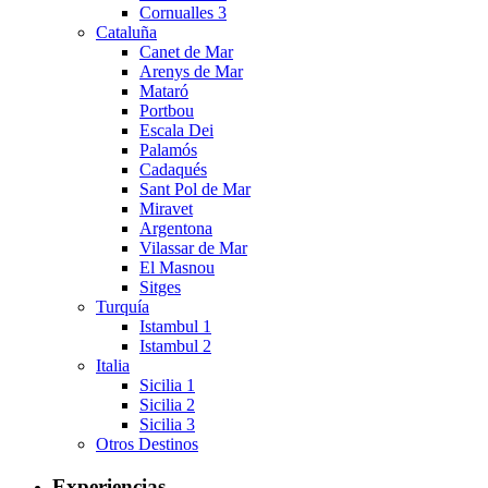
Cornualles 3
Cataluña
Canet de Mar
Arenys de Mar
Mataró
Portbou
Escala Dei
Palamós
Cadaqués
Sant Pol de Mar
Miravet
Argentona
Vilassar de Mar
El Masnou
Sitges
Turquía
Istambul 1
Istambul 2
Italia
Sicilia 1
Sicilia 2
Sicilia 3
Otros Destinos
Experiencias